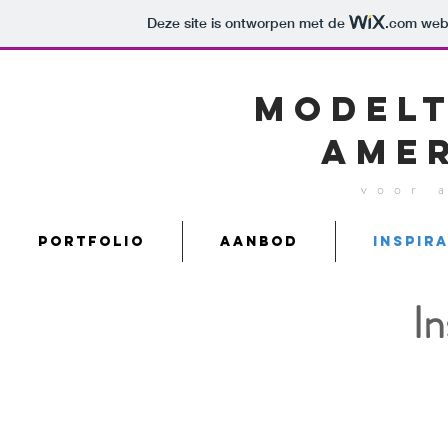
Deze site is ontworpen met de
.com
webs
Model
Ame
voor 
Portfolio
Aanbod
Inspir
In